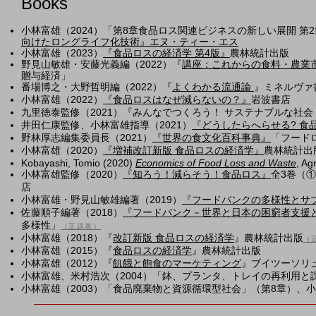
Books
小林富雄（2024）「第8章食品ロス関連ビジネスの新しい展開 第
向けたロングライフ化技術』エヌ・ティー・エス
小林富雄（2023）
『
食品ロスの経済学 第4版
』
農林統計出版
野見山敏雄・安藤光義編
（2022）
『
講座：これからの食料・農業
贈与経済」
番場
博之・大野
哲明編
（2022）
『
よくわかる流通論
』ミネルヴァ
小林富雄（2022）
『食品ロスはなぜ減らないの？​』
岩波書店
九里徳泰監修（2021）『みんなでつくろう！ サステナブルな社会
井田仁康監修、小林富雄指導（2021）
『どうしたらへらせる? 食品ロ
野林厚志編集委員長（2021）
『世界の食文化百科事典』
「フード
小林富雄（2020）
『増補改訂新版
食品ロスの経済学
』
農林統計出
Kobayashi, Tomio (2020)
Economics of Food Loss and Waste
, Ag
小林富雄監修（2020）
『知ろう！減らそう！食品ロス』
全3巻（
店
小林富雄・野見山敏雄編著（2019）
『フードバンクの多様性とサ
佐藤順子編著（2018）
『
フードバンク－世界と日本の困窮者支援
多様性」
（正誤表）
小林富雄（2018）『
改訂新版
食品ロスの経済学
』農林統計出版
（
小林富雄（2015）『
食品ロスの経済学
』農林統計出版
小林富雄（2012）『
飢餓と飽食のマーケティング
』ブイツーソリ
小林富雄、米村浩次（2004）「鉢、プランタ、トレイの再利用と
小林富雄（2003）「食品廃棄物と資源循環型社会」（第8章）、