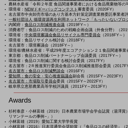
農林水産省「令和２年度 食品関連事業者における食品廃棄物等の可
環境省：
NEWドギーバッグコンテスト
審査委員（2020FY）
名古屋市中央卸売市場のあり方基本方針策定調査業務委託事業者評価委
一般社団法人 循環資源再生利用ネットワーク「
もったいないプロ
内閣府：
食品ロス削減推進会議
（2019FY～）
消費者庁：食品ロス削減のための戦略企画会議（外食分野）（2019
環境省：
中央環境審議会食品リサイクル専門委員会
（2018FY～）
環境省：食品リサイクル検討会（2018FY）
名古屋市：環境審議会（2018FY～）
環境省/農林水産省：平成29年度エコアクション２１食品関連事業者
東京都：食品ロス削減パートナーシップ会議委員（2017FY～）
環境省：食品ロス削減に関する検討会委員（2017FY）
名古屋市：2Ｒ推進実行委員会食品ロス削減推進部会委員（2017F
名古屋市：食品ロス削減懇談会
（2016FY）
愛知県：食の安全・安心推進協議会
副会長（2015FY～2023FY）
名古屋市：市場取引委員会
委員（2015FY～2022FY）
岐阜県立恵那農業高等学校評議員（2011FY～2013FY）
Awards
杉村泰彦・小林富雄（2019）日本農業市場学会学会誌賞（湯澤賞
リマンテールの事例−」）
小林富雄（2019）愛知工業大学学長賞
小林富雄（2016）
日本流通学会奨励賞
（『食品ロスの経済学』（2