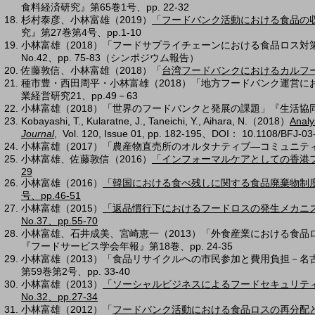
食料経済研究』第65巻1号、pp. 22-32
杉村泰彦、小林富雄（2019）
「フードバンク活動における食品の収
究』第27巻第4号、pp.1-10
小林富雄（2018）「フードサプライチェーンにおける食品ロス
No.42、pp. 75-83（シンポジウム報告
）
佐藤敦信、小林富雄（2018）「
台湾フードバンクにおけるカルフ
​種市豊・⻄田周平・小林富雄（2018）「地方フードバンク運営
業経営研究21、pp.49－63
小林富雄（2018）「世界のフードバンクと発展の課題」『生活協同組合研究』
Kobayashi, T., Kularatne, J., Taneichi, Y., Aihara, N.（2018）
Analy
Journal
, Vol. 120, Issue 01, pp. 182-195、DOI： 10.1108/BFJ-0
小林富雄（2017）「農産物直売所のオルタナティブ―コミュニティ形
小林富雄、佐藤敦信（2016）
「インフォーマルケアとしての香港フー
29
小林富雄（2016）
「韓国における食べ残しに関する食品廃棄物制度
号、pp.46-51
小林富雄（2015）
「返品慣行下におけるフードロスの発生メカニ
No.37、pp.55-70
小林富雄、石井成美、宮崎恵一（2013）「外食産業における食
『フードサービス学会年報』第18巻、pp. 24-35
小林富雄（2013）「食品リサイクルへの市民参加と費用負担－
第59巻第2号、pp. 33-40
小林富雄（2013）
「ソーシャルビジネスによるフードセキュリテ
No.32、pp.27-34
小林富雄（2012）「
フードバンク活動における食品ロスの再分配