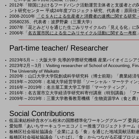
2012年「韓国におけるフードバンク活動運営主体者と支援者との
ント研究センター 平成24年度プロジェクト研究、代表者：原田佳
2008-2010年
「ＣＳＡによる生産者と消費者の連携に関する研究
20580235、代表者：波夛野豪（三重大学）
2007年「花とみどりを通じた生ごみリサイクルの「見える化」
2006年「
名古屋市民による生ごみリサイクル活動に関する一考察
Part-ti
me teacher/ Researcher
2023年5
月～：大阪大学
​
先導的学際研究機構 産業バイオイニシア
2023年2
月～3月：Visiting researcher of School of Accounting, F
The University of Waikato
2020年：山口大学大学院創成科学研究科（博士前期）「農業経済
2019年～2020年：名城大学経営学部「ソーシャル・マーケティン
2016年～2019年：名古屋工業大学工学部「マーケティング」
2016年：名古屋市立大学経済学研究科寄付講座（特別講義）「フ
2009年～2019年：三重大学教養教育機構「生物資源学A（食と農
Social Contributions
低温凍結粉砕含水ゲル粉末の国際標準化ワーキンググループ 委員(
愛知県「あいちサーキュラーエコノミー推進プロジェクトチーム（食
板橋区社会福祉協議会「企業による「食」を通じた地域貢献活動連絡
板橋区社会福祉協議会「いたばし「食」からつながる応援プロジェク