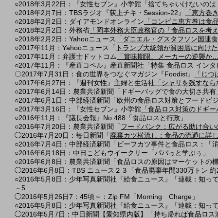
○2018年3月22日：『女性セブン』小学館「捨てちゃいけないの
○2018年2月7日：TBSラジオ『荻上チキ・Session-22』
「恵方巻
○2018年2月2日：ダイアモンドオンライン
「コンビニ恵方巻は食
○2018年2月2日：外務省
「岡本外務大臣政務官の「食品ロスを考
○2018年2月2日：Yahooニュース
「ダニエル・グスタフソン国連食
○2017年11月：Yahooニュース「
トランプ大統領が貧困層に向けた
○2017年11月：弁護士ドットコム
「賞味期限、メーカーの逆襲か
○2017年11月：『産直コペル』産直新聞社「特集 食品ロス イン
​〇2017年7月31日：食の世界をつなぐマガジン『Foodist』
「じつ
○2017年6月27日：『週刊女性』主婦と生活社
「シャリを残すなら
○2017年6月14日：農業共済新聞「ドギーバッグで食の大切さ共有
○2017年6月1日：中部経済新聞「欧州の食品ロス対策とフードビジ
○2017年3月16日：『女性セブン』小学館
「食品ロス対策のドギー
○2016年11月：『議長会報』No.488「食品ロスと行政」
○2016年7月20日：農業共済新聞「
フードバンク：広がる助け合い
◯2016年7月20日：毎日新聞「
廃棄カツ横流し：食品の流通に詳
○2016年7月4日：中部経済新聞「ビーフカツ事件と食品ロス：
○2016年6月18日：中日こどもウイークリー「パパっと学ぶぅ」
○2016年6月8日：農業共済新聞「食品ロスの原因はマーケットの
◯2016年6月8日：TBS ニュース２３「食品廃棄年間330万トン
○2016年5月8日：少年写真新聞社『給食ニュース』「連載：知っ
－5
◯2016年5月26日7：45頃～：Zip FM「Morning Charge」
○2016年5月8日：少年写真新聞社『給食ニュース』「連載：知っ
◯2016年5月7日：中日新聞【愛知県内版】「持ち帰れば食品ロス