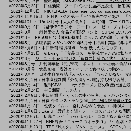
○2022年6月16日：聖教新聞〈SDGs×SEIKYO〉
「「もったいない
○2022年5月25日：
日経新聞
「フードバンクに品不足懸念 物価高
○2021年12月3日：
NIKKEI ASIA "Japanese food companies 'upcycle' 
○2021年11月16日：ＮＨＫラジオ第一「三宅民夫のマイあさ！「
○2021年10月：FRaU8月号【大人の食育】「４時間目 フードロス
○2021年9月16日：福岡KBCラジオ「フードロス・ゼロ・チャレン
○2021年8月：一般財団法人 食品分析開発センターSUNATECメル
○2021年8月：FRaU8月号【SDGs特集】ニッポンの宿題「い
○2021年5月：多聴多読マガジン2021年6月号【特集】英語で学ぶS
​○2021年4月8日：中日新聞
環境視点「外食 残ったらモッテコ」
○2021年4月23日：＠Living
「「食品ロス」を削減するために私た
○2021年3月：
ジュニトホby東邦ガス「食ロス対策の現状と、私た
○2021年3月号：月刊廃棄物 特別寄稿「ポストコロナ社会の食品
○2021年3月号：食品包装「容器とアイデアで食べ残し削減へ」
○2021年3月号：日本生命情報誌『みらいら』「もったいない！
○2021年3月1日：日本食糧新聞「外食復活へ 鍵は持ち帰り容器」
○2021年2月14日：
週刊SPA!「コロナでラーメン店の倒産は過去
○2021年2月24日：中日新聞 「この人」
○2021年2月5日：中日新聞
「＜くらしの中から考える＞バレンタ
○2021年2月1日：日食 外食レストラン新聞
「持ち帰り容器普及で
○2021年1月18日：包装タイムス「楽しみながら食品ロス削減を
○2021年1月6日：Like U
「最近よく聞くフードロスとはどんな問題
○2020年12月7日：広島テレビ「もったいない！コロナ禍と食品ロ
○2020年11月27日：NHK総合『ニュースウオッチ９』「生産者・
○2020年11月23日：TBS『Nスタ』『JNNニュース』「SDGsプ