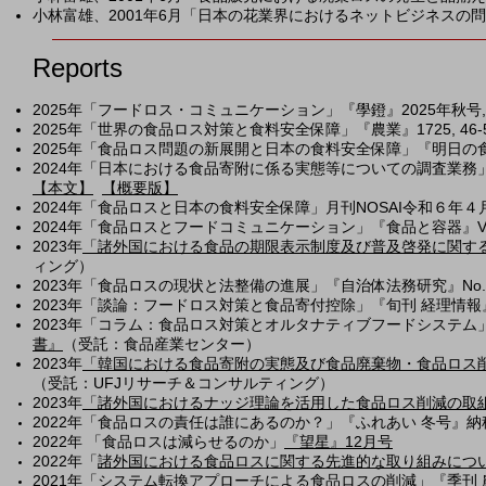
小林富雄、2001年6月「日本の花業界におけるネットビジネスの
Reports
2025年「フードロス・コミュニケーション」『學鐙』2025年秋号, 1
2025年「世界の食品ロス対策と食料安全保障」『農業』1725, 46-5
2025年「食品ロス問題の新展開と日本の食料安全保障」『明日の食
2024年「日本における食品寄附に係る実態等についての調査業務
【本文】
【概要版】
2024年「食品ロスと日本の食料安全保障」月刊NOSAI令和６年４月号
2024年「食品ロスとフードコミュニケーション」『食品と容器』Vol.65
2023年
「諸外国における食品の期限表示制度及び普及啓発に関す
ィング）
2023年「食品ロスの現状と法整備の進展」『自治体法務研究』No.73、
2023年「談論：フードロス対策と食品寄付控除」『旬刊 経理情報』中
2023年
「コラム：食品ロス対策とオルタナティブフードシステム
書』
​（受託：食品産業センター）
2023年
「韓国における食品寄附の実態及び食品廃棄物・食品ロス
（受託：UFJリサーチ＆コンサルティング）
2023年
「諸外国におけるナッジ理論を活用した食品ロス削減の取
2022年「食品ロスの責任は誰にあるのか？」『ふれあい 冬号』納
2022年 「食品ロスは減らせるのか」
『望星』12月号
2022年「
諸外国における⾷品ロスに関する先進的な取り組みにつ
2021年
「
システム転換アプローチによる食品ロスの削減」
『季刊 