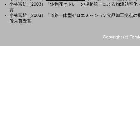
小林富雄（2003）「鉢物花きトレーの規格統一による物流効率
賞
小林富雄（2003）「道路一体型ゼロエミッション食品加工拠点
優秀賞受賞
Copyright (c) Tomi