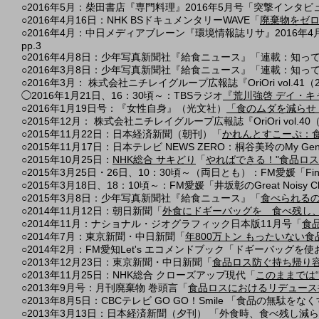
○2016年5月：柴田書店『専門料理』2016年5月号「突撃インタビュ
○2016年4月16日：NHK BSドキュメンタリーWAVE「
廃棄物をゼ
○2016年4月：中日メディアブレーン『環境情報誌リサ』2016年4月号
pp.3
○2016年4月8日：少年写真新聞社『給食ニュース』「連載：知っ
○2016年3月8日：少年写真新聞社『給食ニュース』「連載：知っ
○2016年3月： 株式会社ニチレイグループ広報誌『OriOri vol.
◯2016年1月21日、16：30頃～：TBSラジオ
『荒川強啓 デイ・キ
○2016年1月19日号：『女性自身』（光文社）
「食のムダを減らせ
○2015年12月： 株式会社ニチレイグループ広報誌『OriOri vol.
○2015年11月22日：日本経済新聞（朝刊）「
かれんとすこーぷ：
○2015年11月17日：日本テレビ NEWS ZERO：桐谷美玲のMy Gener
○2015年10月25日：
NHK
総合
サキどり
「
やればできる！"食品ロス
○2015年3月25日・26日、10：30頃～（両日とも）：FM愛媛「Fi
○2015年3月18日、18：10頃～：FM愛媛「井坂彰のGreat Noisy C
○2015年3月8日：少年写真新聞社『給食ニュース』「
食べられる
○2014年11月12日：朝日新聞「
外食にドギーバッグを 食べ残し
○2014年11月：ナショナル・ジオグラフィック日本版11月号「
食
○2014年7月：東京新聞・中日新聞「
年800万トン もったいない
○2014年2月：FM愛知Let's エコメンドブック「ドギーバッグを
○2013年12月23日：東京新聞・中日新聞「
食品ロス防ぐ持ち帰り
○2013年11月25日：NHK総合 クローズアップ現代「
このままでは
○2013年9月号：月刊廃棄物 巻頭言「
食品ロスにおけるリデュース
○2013年8月5日：CBCテレビ GO GO！Smile 「食品の無駄をな
○2013年3月13日：日本経済新聞（夕刊） 「外食時、食べ残し減