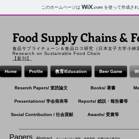
このホームページは
.com
を使って作成され
Food Supply Chains &
F
食品サプライチェーン＆食品ロス研究
（日本女子大学小林富雄ウェ
Research on Sustainable Food Chain
​​【新刊】
Home
Profile
教育/Education
Beer Game
W
Reserch Papers/ 査読論文
Books/ 著書
M
Presentations/ 学会発表等
Reports/ 総説・報告書等
Social Contribution / 社会貢献
Awards/ 受賞等
Papers
Abstract
※シンポジウム報告、依頼原稿、紀要以外は査読付