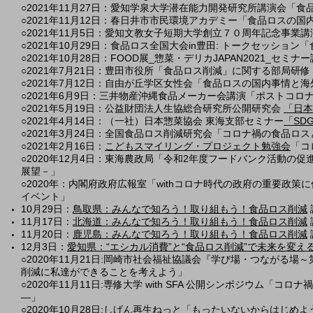
○2021年11月27日：愛知学泉大学潜在能力開発研究所講演会「食品
○2021年11月12日：春日井市市民環境アカデミー「食品ロスの
○2021年11月5日：愛知文教女子短期大学創立７０周年記念事業
​○2021年10月29日：食品ロス全国大会in豊田: トークセッショ
○2021年10月28日：FOOD展_惣菜・デリカJAPAN2021_
○2021年7月21日：豊田市役所「食品ロス削減」に関する部局研修
○2021年7月12日：自由が丘学区女性会「食品ロスの国内事情と
○2021年6月9日：三井物産沖縄食品メーカー会講演「ポストコロ
○2021年5月19日：公益財団法人生協総合研究所公開研究会
「日本
○
2021年4月14日：（一社）日本惣菜協会 東海支部セミナー
「SD
○2021年3月24日：全国食品ロス削減研究会「コロナ禍の食品
○2021年2月16日：
こどもスマイリング・プロジェクト勉強会
「コ
○2020年12月4日：東海農政局「令和2年度フードバンク活動
展望－」
○2020年：内閣府政府広報室「withコロナ時代の政府の重要
イベント」
10月29日：
鳥取県：みんなで知ろう！取り組もう！食品ロス削減
11月17日：
北海道：みんなで知ろう！取り組もう！食品ロス削減
11月20日：
鹿児島：みんなで知ろう！取り組もう！食品ロス削減
12月3日：
愛知県：“エシカル消費”と“食品ロス削減”で未来を変え
○2020
年11月21日:岡崎市社会福祉協議会『学び場・つながる場
削減に私達ができることを考えよう」
○2020
年11
月11
日:専修大学 with SFA 公開シンポジウム「
―」
○
2020
年10
月28日:しげん再生ねっと
「もったいないからはじめよ