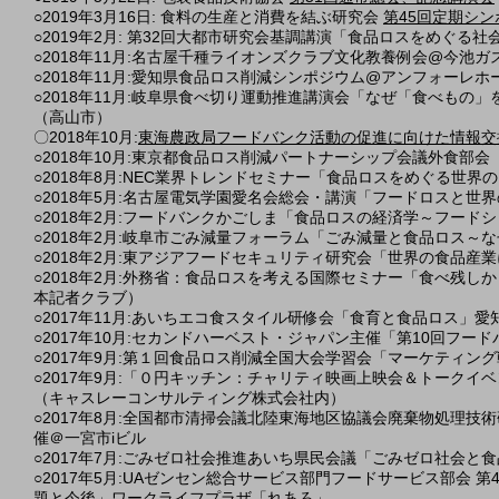
○2019年3月16日: 食料の生産と消費を結ぶ研究会
第45回定期シン
○2019年2月: 第32回大都市研究会基調講演「食品ロスをめぐ
○2018年11月:名古屋千種ライオンズクラブ文化教養例会@今
○2018年11月:愛知県食品ロス削減シンポジウム@アンフォーレ
○2018年11月:岐阜県食べ切り運動推進講演会「なぜ「食べも
（高山市）
​〇2018年10月:
東海農政局フードバンク活動の促進に向けた情報交
○2018年10月:東京都食品ロス削減パートナーシップ会議外食部
○2018年8月:NEC業界トレンドセミナー「食品ロスをめぐる世界
○2018年5月:名古屋電気学園愛名会総会・講演「フードロスと
○2018年2月:フードバンクかごしま「食品ロスの経済学～フー
○2018年2月:岐阜市ごみ減量フォーラム「ごみ減量と食品ロス
○2018年2月:東アジアフードセキュリティ研究会「世界の食品
○2018年2月:外務省：食品ロスを考える国際セミナー「食べ残
本記者クラブ）
○2017年11月:あいちエコ食スタイル研修会「食育と食品ロス
○2017年10月:セカンドハーベスト・ジャパン主催「第10回フー
○2017年9月:第１回食品ロス削減全国大会学習会「マーケティ
○2017年9月:「０円キッチン：チャリティ映画上映会＆トーク
（キャスレーコンサルティング株式会社内）
○2017年8月:全国都市清掃会議北陸東海地区協議会廃棄物処理
催＠一宮市iビル
○2017年7月:ごみゼロ社会推進あいち県民会議「ごみゼロ社会と
○2017年5月:UAゼンセン総合サービス部門フードサービス部会
題と今後」ワークライフプラザ「れあろ」