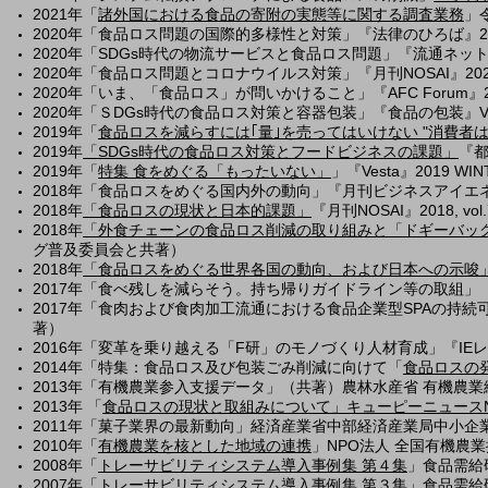
2021年「
諸外国における⾷品の寄附の実態等に関する調査業務
」
2020年
「食品ロス問題の国際的多様性と対策」
『法律のひろば』2020, 
2020年
「SDGs時代の物流サービスと食品ロス問題」
『流通ネットワーキ
2020年
「食品ロス問題とコロナウイルス対策」
『月刊NOSAI』2020, 
2020年「いま、「食品ロス」が問いかけること」『AFC Forum』2020
2020年「ＳDGs時代の食品ロス対策と容器包装」『食品の包装』Vol.51, 
2019年「
食品ロスを減らすには｢量｣を売ってはいけない "消費者
2019年
「SDGs時代の食品ロス対策とフードビジネスの課題」
『都市
2019年「
特集 食をめぐる「もったいない」
」『Vesta』2019 WI
2018年「食品ロスをめぐる国内外の動向」
『月刊ビジネスアイエネコ地
2018年
「食品ロスの現状と日本的課題」
『月刊NOSAI』2018, vol.7
2018年
「
外食チェーンの食品ロス削減の取り組みと
「ドギーバッ
グ普及委員会と共著）
2018年
「
食品ロスをめぐる世界各国の動向、および日本への示唆
2017年「食べ残しを減らそう。持ち帰りガイドライン等の取組」『都市清掃
2017年「食肉および食肉加工流通における食品企業型SPAの持続可能
著）
2016年「変革を乗り越える「F研」のモノづくり人材育成」『IEレビュー』V
2014年「特集：食品ロス及び包装ごみ削減に向けて「
食品ロスの
2013年「有機農業参入支援データ」（共著）農林水産省 有機農
2013年 「
食品ロスの現状と取組みについて
」キューピーニュースNo
2011年「菓子業界の最新動向」経済産業省中部経済産業局中小企
2010年「
有機農業を核とした地域の連
携
」NPO法人 全国有機農
2008年「
トレーサビリティシステム導入事例集 第４集
」食品需給
2007年「
トレーサビリティシステム導入事例集 第３集
」食品需給