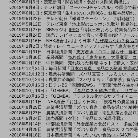
○
2019年6月6日：読売新聞「関西経済：食品ロス削減 商機に」
○2019年6月9日：テレビ朝日「スーパーJチャンネル」今国会で
○2019年6月1日：東京新聞「生もののロス削減を。鮮度や品切れ
○2019年5月22日：テレビ朝日「報道ステーション」（情報提供）
○2019年5月12日：テレビ東京「
池上彰のニッポン先取り 世界的
○2019年3月27日：SBSラジオ
IPPO
「情報三枚おろし 特集食品ロ
○2019年2月24日：読売テレビ そこまで言って委員会NP「
フールジ
○2019年2月16日：NHK総合 おはよう日本「
なぜ減らない？食品
○2019年2月2日：読売テレビ ウェークアップ！ぷらす「
恵方巻き
○2019年1月31日：日本経済新聞「
恵方巻き「ロス」減らせ 自宅
○2019年1月30日：産経新聞「
売れ残り「恵方巻き」大量廃棄、コ
○2019年1月10日：中日新聞「
売れ残った料理 ネットで購入：広
○2018年12月21日：毎日新聞「
日本の食卓：食品ロス削減 意識改
○2018年12月12日：農業共済新聞「ズバリ直言：「ふるまい」と
○2018年10月24日：農業共済新聞「ズバリ直言：「事業系」食
○2018年10月16日：日テレBS『深層NEWS』
「“廃棄”食品を生
○2018年10月16日：『GEMBA』
「食品ロスを解決に導く、サプラ
○2018年10月16日：『GEMBA』
「デジタル化するサプライチェー
​​○2018年9月11日： NHK総合『おはよう日本』「規格外の農産
○2018年8月29日：農業共済新聞「ズバリ直言：食品を通じて精
○2018年6月27日：農業共済新聞「ズバリ直言：衛生対策と食品
○2018年5月24日：読売新聞（夕刊）「食品ロス 減量作戦」
○2018年5月14日：中部経済新聞「外食産業と食品ロス：「多面
○2018年4月25日：農業共済新聞「ズバリ直言：食品ロス ２つの
○2018年4月18日：日本農業新聞「もったいない食品ロス646万