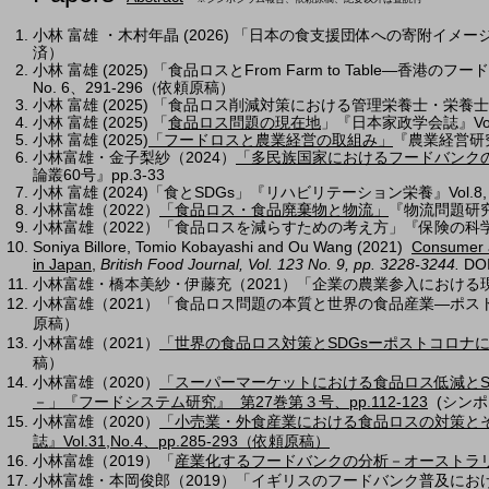
小林 富雄 ・木村年晶 (2026) 「日本の食支援団体への寄附イ
済）
小林 富雄 (2025) 「食品ロスとFrom Farm to Table―香港のフ
No. 6、291-296
（依頼原稿）
小林 富雄 (2025) 「食品ロス削減対策における管理栄養士・栄
小林 富雄 (2025) 「
食品ロス問題の現在地
」『日本家政学会誌』Vol. 7
小林 富雄 (2025)
「フードロスと農業経営の取組み」
『農業経営研究』,
小林富雄・金子梨紗（2024）
「多民族国家におけるフードバンクのI
論叢60号』pp.3-33
小林 富雄 (2024)「食とSDGs」『リハビリテーション栄養』Vol.8, No.2,
小林富雄（2022）
「食品ロス・食品廃棄物と物流」
『物流問題研究』
小林富雄（2022）「食品ロスを減らすための考え方」『保険の科学』Vol.
Soniya Billore, Tomio Kobayashi and Ou Wang (2021)
Consumer at
in Japan
,
British Food Journal, Vol. 123 No. 9, pp. 3228-3244.
DO
小林富雄・橋本美紗・伊藤充（2021）「企業の農業参入における現状
小林富雄（2021）「食品ロス問題の本質と世界の食品産業―ポストコロナ
原稿）
小林富雄（2021）
「世界の食品ロス対策とSDGsーポストコロナ
稿）
小林富雄（2020）
「スーパーマーケットにおける食品ロス低減とSust
－」『フードシステム研究』 第27巻第３号、pp.112-123
(シンポ
小林富雄（2020）
「小売業・外食産業における食品ロスの対策と
誌』Vol.31,No.4、pp.285-293（依頼原稿）
小林富雄（2019）「
産業化するフードバンクの分析－オーストラ
小林富雄・本岡俊郎（2019）「イギリスのフードバンク普及に