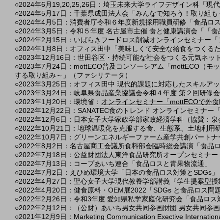
○2024
年6月19,20,25,26日：埼玉未来大学ライフデザイン科
○2024年5月17日：千葉県成田法人会「みんなで知ろう！取り組
○2024年4月5日：消費者庁令和６年度新規採用職員研修「食品
○2024年3月5日：令和５年度 名古屋市主催 食と健康講演会「
○
2024
年2月15日：いばらきフードロス削減オンラインセミナー
○2024年1月8日：オフィス田中「美味しくて安全な給食をつくる
○2023年12月16日：世田谷区・持続可能な社会をつくる元気ネ
○2023年7月24日：mottECO普及コンソーシアム「mottECO（
する取り組み～」（ファシリテータ）
○2023年3月25日：オフィス田中 現代的課題に対応したスキルア
○2023年3月24日：岐阜県食品産業協議会令和４年度 第２回研
○2023年1
月20
日：環境省：
オンラインセミナー「mottECOで外
○2022年12月22日：SANATEC食のトレンド オンラインセミナ
○2022年12月6日：
日本女子大学家政学部家政経済学科（協賛：泉
○2022年10月21日：地球温暖化を克服する食、生態系、土地利
○2022年10月7日：グリーンエネルギーファーム産学共創パー
○2022年8月2日：名古屋商工会議所食料部会臨時総会講演「食
○2022年7月18日：公益財団法人東洋食品研究所オープンセミナ
○2022年7月13日：コープあいち連合「食品ロスと青果物流通」
○2022年7月2日：えひめ環境大学「日本の食品ロス対策とSDGs」
○2022年4月27日：聖心女子大学現代教養学部講義『学生提案型
○2022年4月20日：健食原料・OEM展2022「SDGs と食品ロス
○2022年2月26日：令和3年度 愛知県私学家庭化研究会「食品ロ
○2022年2月12日：（公財）あいち男女共同参画財団 男女共
○2021年12月9日：Marketing Communication Exective Inter