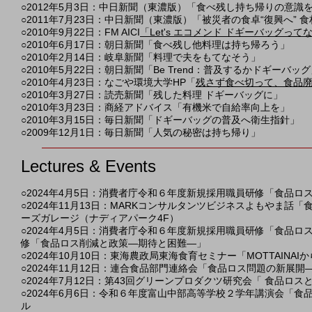
○2012年5月3日：中日新聞（東濃版）「食べ残し持ち帰りの意識
○2011年7月23日：中日新聞（東濃版）「被災者の食卓“復興へ”
○2010年9月22日：FM AICI
「Let's エコメンド ドギーバッグって
○2010年6月17日：朝日新聞「食べ残し他料理は持ち帰ろう」
○2010年2月14日：岐阜新聞「料理で夫をもてなそう」
○2010年5月22日：朝日新聞「Be Trend：普及するかドギーバッ
○2010年4月23日：なごや環境大学HP「
残さず食べ切って、食品
○2010年3月27日：読売新聞「残した料理 ドギーバッグに」
○2010年3月23日：商経アドバイス「有機米で自給率向上を」
○2010年3月15日：毎日新聞「ドギーバッグの普及へ衛生指針」
○2009年12月1日：毎日新聞「人気の秘密は持ち帰り」
L
ectures & Events
○
2024
年4月5日：消費者庁
令和６年度新規採用職員研修
「
食品ロ
○2024年11月13日：MARKコンサルタンツビジネスよもやま
ーズガレージ（ナディアパーク4F）
○
2024
年4月5日：消費者庁
令和６年度新規採用職員研修
「
食品ロ
修
「
食品ロス削減と政策―期待と困難―
」
○2024年10月10日：東海農政局東海食育セミナー「MOTTAI
○
2024年11月12日：連合食品部門連絡会「食品ロス問題の新展
○2024年7月12日：第43回グリーンプロダクツ研究会「 食品
○2024年6月6日：令和６年度富山中部高等学校２学年講演会「食品ロスの
ル