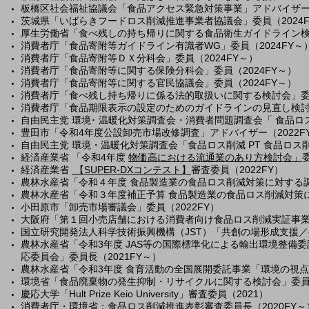
板橋区社会福祉協議会「食品アクセス緊急対策事業」アドバイザー（
茨城県「いばらきフードロス削減推進事業者協議会」委員（2024F
厚生労働省「食べ残しの持ち帰りに関する食品衛生ガイドライン検討
消費者庁「食品寄附等ガイドライン有識者WG」委員（2024FY～
消費者庁「食品寄附等ＤＸ分科会」委員（2024FY～）
消費者庁「食品寄附等に関する保険分科会」委員（2024FY～）
消費者庁「食品寄附等に関する官民協議会」委員（2024FY～）
消費者庁「食べ残し持ち帰りに係る法的取扱いに関する検討会」委員
消費者庁「食品期限表示の設定のためのガイドラインの見直し検討会
自由民主党 環境･ 温暖化対策調査会・消費者問題調査会「 食品ロ
豊田市「令和4年度公設卸売市場改修調査」アドバイザー（2022F
自由民主党 環境・温暖化対策調査会「食品ロス削減 PT 食品ロス削
経済産業省 「令和4年度
物価高における流通業のあり方検討会」
経済産業省
【SUPER-DXコンテスト】
審査委員（2022FY）
農林水産省「令和４年度 食品製造業の食品ロス削減対策に対する調
農林水産省「令和３年度補正予算 食品製造業の食品ロス削減対策に
小田原市「卸売市場審議会」委員（2022FY）
大阪府「第１回小売店舗における消費者向け食品ロス削減実証事業に
国立研究開発法人科学技術振興機構（JST）「共創の場形成支援／共
農林水産省「令和3年度 JAS等の国際標準化による輸出環境整備委託
応委員会」委員長（2021FY～）
農林水産省「令和3年度 食育活動の全国展開委託事業「環境の視点
環境省「食品廃棄物の発生抑制・リサイクルに関する検討会」委員（
慶応大学「Hult Prize Keio University」審査委員（
2021
）
消費者庁・環境省：食品ロス削減推進表彰審査委員長（2020FY～