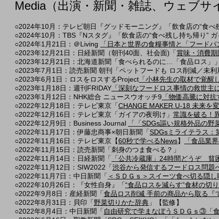
Media（出演・新聞・雑誌、ウェブサ
○2024年10月：テレビ朝日『グッドモーニング』
「飲食店の“食べ
○2024年10月：TBS『Nスタグ』
「飲食店の“食べ残し持ち帰り” 
○2024年1月21日：＠Living
「日本と世界の食糧事情と「フードバ
○2
023年12月21日：
日経新聞（朝刊40面、社会面)
「
賞味・消費期
○
2
023年12月21日：北海道
新聞「食べられるのに…「食品ロス」
○
2
023年7月1日：読売新聞 朝刊「ペットフードも ロス削減／未
○2023年6月1日：ロス
を
ロスするProject
「小林先生の取材で覚醒
○2023年1月18日：週刊FRIDAY
「深刻なフードロス事情の救世主に
○2023年1月12日：NHK総合 ニュースウオッチ9
「物価高騰に対抗
○2022年12月18日：テレビ東京「
CHANGE MAKER U-18 未
○2022年12月16日：テレビ東京「ガイアの夜明け」
常識を破る！
○2022年12月9日：Business Journal
「「SDGs謳い規格外品の
○2022年11月17日：伊藤忠商事×朝日新聞「
SDGsミライテラス：
○2022年11月16日：テレビ東京【
60秒で学べるNews
】
「食品業界
○2022年11月15日：読売新聞「刺身のつま食べる？」
○2022年11月14日：日経新聞「
「公共冷蔵庫」24時間どうぞ 貧
○2022年11月12日：SIW2022「
渋谷から発信するフードロス問題へ
○2022年11
月7
日：中日新聞「
＜ＳＤＧｓ＞スイーツ食べ切る隠し
○2022年10月26日：『女性自身』「
“食品ロスを減らす”食材の切り
○2022年9
月8日：産経新聞「
食品ロス削減 手前の商品から取る『
○2022年8
月31日：貝印「
野菜切りかた辞典
」【監修】
○2022年8月4日：中日新聞「
自由研究で学まなぼうＳＤＧｓ③「