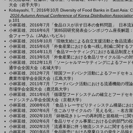
大会（岩手大学）
Kobayashi, T.,
2016年10月 Diversity of Food Banks in East Asia: 
2016 Autumn Annual Conference of
Korea Distribution Associatio
p.101
小林富雄、2016年7月「食品ロスが示す日本の食料問題」 日本
小林富雄、2016年6月「第85回研究発表会シンポジウム座長解
会フォーラム（JAあいちビル）
小林富雄、2015年10月「現物支給による自立支援活動と食品流
小林富雄、2015年6月「外食産業における食べ残し削減に関する
小林富雄、2014年11月「食品マーケティングにおける返品制度
小林富雄、2013年5月「外食産業における食品リサイクル法へ
小林富雄、2012年11月「ソーシャルマーケティングによるフー
通学会全国大会（名城大学）
小林富雄、2012年7月「韓国フードバンク活動によるフードセ
農業市場学会全国大会（広島大学）
小林富雄、2011年7月「フードバンク活動における流通機能の理
市場学会全国大会（鹿児島大学）
小林富雄、2011年6月「循環型フードシステムの確立とフード
ードシステム学会全国大会（京都大学）
小林富雄、2008年6月 「食品トレーサビリティシステム構築に
小林富雄、2007年6月「生ごみリサイクルの「見える化」－名
小林富雄、2002年10月「鉢物花きトレーの再利用と規格統一に
小林富雄、2002年6月「食品リサイクル事業における公的部門の
小林富雄、2002年3月「流通革新に伴う物流システムに関する分
小林富雄、2001年6月「食品販売における廃棄ロスの発生と品揃