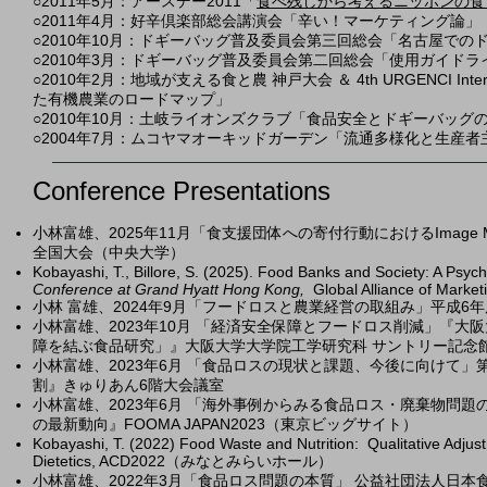
○2011年5月：アースデー2011「
食べ残しから考えるニッポンの食
○2011年4月：好辛倶楽部総会講演会「辛い！マーケティング論」
○2010年10月：ドギーバッグ普及委員会第三回総会「名古屋で
○2010年3月：ドギーバッグ普及委員会第二回総会「使用ガイド
○2010年2月：地域が支える食と農 神戸大会 ＆ 4th URGENCI In
た有機農業のロードマップ」
○2010年10月：土岐ライオンズクラブ「食品安全とドギーバッグ
○2004年7月：ムコヤマオーキッドガーデン「流通多様化と生産
Conference Presentations
小林富雄、2025年11月「食支援団体への寄付行動におけるImage
全国大会（中央大学）
Kobayashi, T., Billore, S. (2025). Food Banks and Society: A Psyc
Conference at Grand Hyatt Hong Kong,
Global Alliance of Marke
小林 富雄、2024年9月「フードロスと農業経営の取組み」平成6
小林富雄、
2023年10月 「経済安全保障とフードロス削減」『
障を結ぶ食品研究」』大阪大学大学院工学研究科 サントリー記念
小林富雄、
2023年6月 「食品ロスの現状と課題、今後に向けて
割』きゅりあん6階大会議室
小林富雄、
2023年6月 「海外事例からみる食品ロス・廃棄物問
の最新動向』FOOMA JAPAN2023（東京ビッグサイト）
Kobayashi, T.
(2022) Food Waste and Nutrition: Qualitative Adjus
Dietetics, ACD2022（みなとみらいホール）
小林富雄、2022年3月「食品ロス問題の本質」
公益社団法人日本食