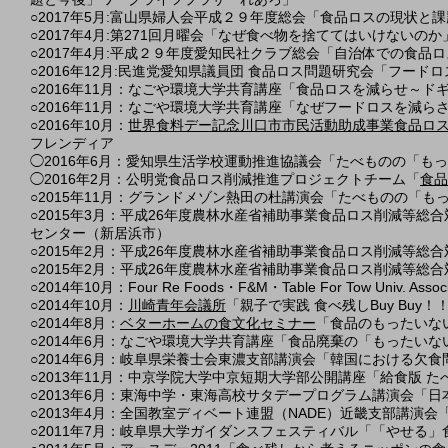
○2017年5月:富山県婦人会平成２９年度総会「食品ロスの現状と
○2017年4月:第271回月曜会「なぜ食べ物を捨ててはいけない
○2017年4月:平成２９年度愛知民社クラブ総会「自治体での食
○2016年12月:民進党愛知県議員団 食品ロス問題研究会「フー
○2016年11月：なごや環境大学共育講座「食品ロスを減らせ～
○2016年11月：なごや環境大学共育講座「なぜフードロスを減
○2016年10月：
世界食料デー記念川口市市民活動助成事業食品ロ
フレンディア
◯2016年6月：愛知県生活学校運動推進協議会「たべものの「
◯2016年2月：公明党食品ロス削減推進プロジェクトチーム「
食品
○2015年11月：グランドメゾン熱田の杜講演会「たべものの「
○2015年3月：平成26年度農林水産省補助事業食品ロス削減等
センター（新居浜市）
○2015年2月：平成26年度農林水産省補助事業食品ロス削減等
○2015年2月：平成26年度農林水産省補助事業食品ロス削減等総
○2014年10月：Four Re Foods・F&M・Table For Tow Univ. Ass
○2014年10月：
川崎青年会議所
「親子で実践 食べ残しBuy Buy！
○2014年8月：
ベターホームの食文化セミナー
「食品のもったいな
○2014年6月：なごや環境大学共育講座「食品廃棄の「もった
○2014年6月：岐阜県栄養士会東濃支部講演会「韓国における欠
○2013年11月：中京学院大学中京短期大学部公開講座「給食版 
○2013年6月：東海中学・東海高校サタデープログラム講演会「
○2013年4月：全国教室ディベート連盟（NADE）近畿支部講
○2011年7月：岐阜県大学ガイダンスフェスティバル「「やせる