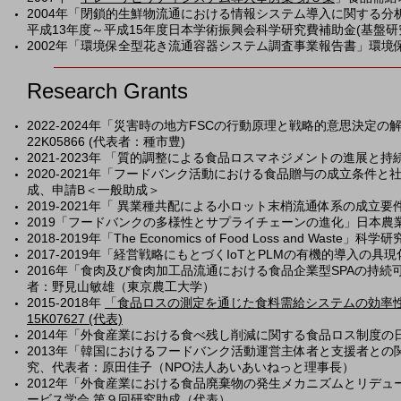
2004年「閉鎖的生鮮物流通における情報システム導入に関する
平成13年度～平成15年度日本学術振興会科学研究費補助金(基盤研
2002年「環境保全型花き流通容器システム調査事業報告書」環
Research Grants
2022-2024年「災害時の地方FSCの行動原理と戦略的意思決
22K05866 (代表者：種市豊)
2021-2023年 「質的調整による食品ロスマネジメントの進展と持続
2020-2021年「フードバンク活動における食品贈与の成立条
成、申請B＜一般助成＞
2019-2021年「 異業種共配による小ロット末梢流通体系の成立要件
​2019「フードバンクの多様性とサプライチェーンの進化」日本農
2018-2019年「The Economics of Food Loss and
2017-2019年「経営戦略にもとづくIoTとPLMの有機的導入の具
2016年「食肉及び食肉加工品流通における食品企業型SPAの持
者：野見山敏雄（東京農工大学）
2015-2018年
「食品ロスの測定を通じた食料需給システムの効率
15K07627 (代表)
2014年「外食産業における食べ残し削減に関する食品ロス制度の
2013年「韓国におけるフードバンク活動運営主体者と支援者との
究、代表者：原田佳子（NPO法人あいあいねっと理事長）
2012年「外食産業における食品廃棄物の発生メカニズムとリデ
ービス学会 第９回研究助成（代表）