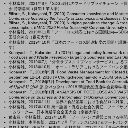
小林富雄、2021年8月「SDGs時代のフードサプライチェーン 
会 特別講演（愛知工業大学）
Billore, S., Kobayashi, T. (2020) Consumer knowledge and Martech
Conference hosted by the Faculty of Economics and Business
, Un
Billore, S., Kobayashi, T. (2020) Nudging people to change: A cross
consumption,
EMAC 2020 Poster Session
@ Corvinus University 
小林富雄、2019年11月「フードロス対応における国際動向―S
回研究例会（慶応大学）
小林富雄、2019年10月「日本のフードロス関連制度の展開と課
学）
Kobayashi, T.,
Kularatne, J. (
2019) Legal and policy framework on
Food Loss and Waste Prevention targeting Southeast and East As
小林富雄、2019年7月「外食サブスクリプションサービスによ
小林富雄、2018年10月 「オーストラリアにおけるフードバン
Kobayashi, T., 2018年9月 Food Waste Management for “Closed Lo
September 12-14, 2018 @ Chungcheongnam-do RESOM SPA C
Kobayashi, T., 2018年7月 Development of Food Bank for Alternati
계학술대회 안내 및 참가신청서
（2018 韓国食品流通学会夏季学術大会）@ N
Kobayashi, T.,
2018年1月, ANALYSIS OF FOOD LOSS AND WAS
Conference on Business and Information
@Okinawa Convention 
小林富雄、2017年11月 「世界の食品産業における食品ロス対策」
小林富雄、2017年10月 統一論題：流通と社会的責任「フード
ームワーク―」日本流通学会全国大会（京都大学）
種市豊・小林富雄、2017年10月 「フードバンク運営における
小林富雄、本岡俊郎、2017年7月「フランスにおけるフードバ
野見山敏雄、佐藤幹、種市豊、小林富雄、2017年7月「食品企業