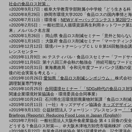
社会の食品ロス対策」
○2020年9月17日：岐阜大学教育学部附属小中学校『どう生きる
○2020年8月29日：静岡市環境大学2020「食品ロスの国内事情と
○2020年7月11日：環境省：
NEWドギーバッグコンテスト第2回ワ
○2020年2月5日： 一般社団法人循環資源再生利用ネットワーク
来」メルパルク名古屋
○2020年1月26日： 岡山県 食品ロス削減セミナー「意外と知
○2020年1月16日： 大阪府 食品ロス削減セミナー「マーケテ
○2019年12月12日: 環境パートナーシップＣＬＵＢ第16回勉
レンスセンター
○2019年11月9日: ㈱ テスティパル・食品ロスセミナー「フ
○2019年11月6日: 第十八回三井会秋の勉強会「持続可能なフ
○2019年10月31日: 東海農政局「令和元年度フードバンク活
後の社会実装を考える－」
○2019年10月26日:
愛知県「食品ロス削減シンポジウム」​
株式会社
調理製菓専門学校
○2019年10月25日:
合同環境セミナー「「SDGs時代の食品ロス
関連企業環境対策協議会・環境委員会合同事業）
○2019年10月24日: 石川県生活環境部廃棄物対策課「食品ロ
○2019年10月11日:（一社）キッズデザイン協議会
キッズデザインカ
○2019年9月13日: 公益財団法人 フォーリン・プレスセンター
「「
Briefings (Reports): Reducing Food Loss in Japan (English)
）
○2019年7月9日: 一般社団法人大阪外食産業協会 第４１回食
どうする？食品ロス対策―」＠大阪木津地方卸売市場南棟2F（OR
○2019年5月22日: 包装食品技術協会
第51回通常総会、記念講演会