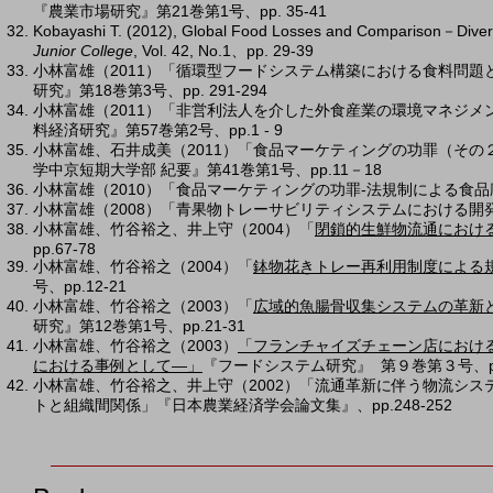
『農業市場研究』第21巻第1号、pp. 35-41
Kobayashi T. (2012), Global Food Losses and Comparison－Diversit
Junior College
, Vol. 42, No.1、pp. 29-39
小林富雄（2011）「循環型フードシステム構築における食料問
研究』第18巻第3号、pp. 291-294
小林富雄（2011）「非営利法人を介した外食産業の環境マネジ
料経済研究』第57巻第2号、pp.1 - 9
小林富雄、石井成美（2011）「食品マーケティングの功罪（その
学中京短期大学部 紀要』第41巻第1号、pp.11－18
小林富雄（2010）「食品マーケティングの功罪-法規制による食品廃棄
小林富雄（2008）「青果物トレーサビリティシステムにおける開発方
小林富雄、竹谷裕之、井上守（2004）「
閉鎖的生鮮物流通におけ
pp.67-78
小林富雄、竹谷裕之（2004）「
鉢物花きトレー再利用制度による
号、pp.12-21
小林富雄、竹谷裕之（2003）「
広域的魚腸骨収集システムの革新
研究』第12巻第1号、pp.21-31
小林富雄、竹谷裕之（2003）
「フランチャイズチェーン店におけ
における事例として―」
『フードシステム研究』 第９巻第３号、pp.
小林富雄、竹谷裕之、井上守（2002）「流通革新に伴う物流シ
トと組織間関係」『日本農業経済学会論文集』、pp.248-252