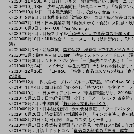
○2020年11月23日号：日経ビジネス「
食糧危機という勝機 ニッポ
○2020年10月18日：少年写真新聞社『給食ニュース』「食育マ
○2020年10月14日：日本農業新聞「知って減らす食品ロス」
○2020年9月6日：日本農業新聞「対論2020：コロナ禍と食品ロ
○2020年7月11日：日本農業新聞「熱源を歩く：食品ロス削減・
○2020年6月9日：FM-FUJI『Yes!Morning』
○2020年6月4日：日経スタイル
「頑張らないで食品ロスを減らす
○2020年5月18日：NHK総合「ニュースこまち（秋田県内）、
演）
○2020年3月3日：産経新聞「
臨時休校、給食停止で牛乳どうなる
○2020年2月：御堂さんMIDOsan「特集：ストップフードロス」
○2020年1月30日：ＮＨＫラジオ第一「三宅民夫のマイあさ！「
○2019年12月24日：マイナビ：学生の窓口
「#もやもや解決ゼミ：
○2019年12月16日：『EMIRA』
「特集：食品ロスからの脱出「食品
の課題」
○2019
年12月
： 株式会社ニチレイグループ広報誌『OriOri vol.56
（
○2019年11月4日：朝日新聞「
食べ残し「持ち帰り」を文化に フ
○2019年10月：中日メディアブレーン『環境情報誌リサ』2019年10月
○2019年9月13日：日本経済新聞（夕刊）
「フードバンク 資金難
」
○2019年9月7日：中国新聞「
持ち帰り文化 根付く？
」
○2019年9月2日：日本経済新聞「
余剰食材橋渡し「フードバンク
○2019年8月26日：読売新聞（大阪版夕刊）「インスタ映え 食べ
○2019年8月21日：毎日新聞「食品ロス減 もう一押し」
○2019年7月17日：農業共済新聞「ひと意見：食品ロス削減に向
○2019年6月：弁護士ドットコム「
食品ロス削減の「憲法」成立、